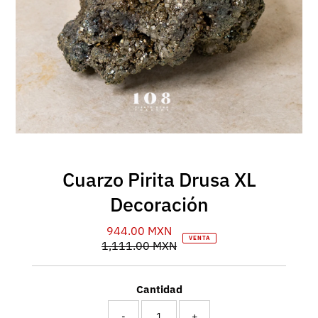
Cuarzo Pirita Drusa XL
Decoración
944.00 MXN
Precio
VENTA
1,111.00 MXN
de
Precio
venta
normal
Cantidad
-
+