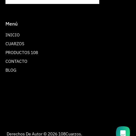
Menú
INICIO
CUARZOS
PRODUCTOS 108
CONTACTO
BLOG
Hola! Gracias por ponerte en contacto con
nosotras. Te informamos que nuestro horario de
atención es de lunes a viernes de 10:00 a 19:00
horas, sábados de 11:00 a 16:00 horas y
Domingo no laboramos. En breve nos
pondremos en contacto contigo. Muchas
gracias, team 108 cuarzos
Derechos De Autor © 2026
108Cuarzos
.