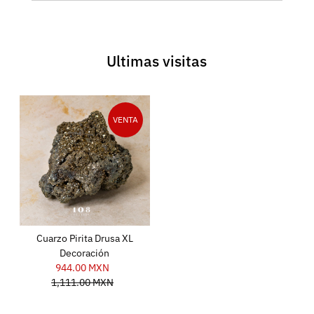
Ultimas visitas
VENTA
Cuarzo Pirita Drusa XL
Decoración
944.00 MXN
Precio
1,111.00 MXN
de
Precio
venta
normal