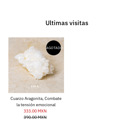
Ultimas visitas
AGOTADO
Cuarzo Aragonita, Combate
la tensión emocional
333.00 MXN
Precio
390.00 MXN
de
Precio
venta
normal