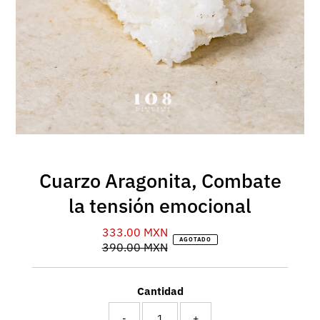
Cuarzo Aragonita, Combate
la tensión emocional
333.00 MXN
Precio
AGOTADO
390.00 MXN
de
Precio
venta
normal
Cantidad
-
+