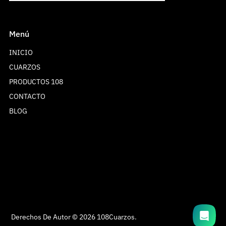
Menú
INICIO
CUARZOS
PRODUCTOS 108
CONTACTO
BLOG
Hola! Gracias por ponerte en contacto con
nosotras. Te informamos que nuestro horario de
atención es de lunes a viernes de 10:00 a 19:00
horas, sábados de 11:00 a 16:00 horas y
Domingo no laboramos. En breve nos
pondremos en contacto contigo. Muchas
gracias, team 108 cuarzos
Derechos De Autor © 2026
108Cuarzos
.