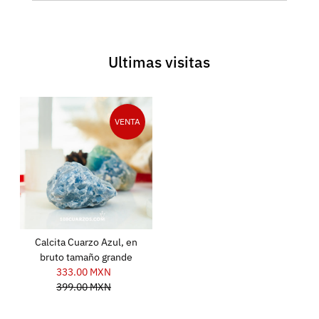
Ultimas visitas
VENTA
Calcita Cuarzo Azul, en
bruto tamaño grande
333.00 MXN
Precio
399.00 MXN
de
Precio
venta
normal