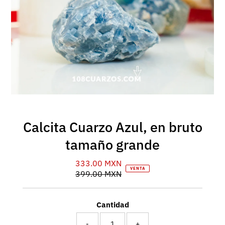
Calcita Cuarzo Azul, en bruto
tamaño grande
333.00 MXN
Precio
VENTA
399.00 MXN
de
Precio
venta
normal
Cantidad
-
+