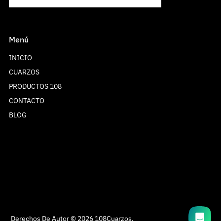
Menú
INICIO
CUARZOS
PRODUCTOS 108
CONTACTO
BLOG
Hola! Gracias por ponerte en contacto con
nosotras. Te informamos que nuestro horario de
atención es de lunes a viernes de 10:00 a 19:00
horas, sábados de 11:00 a 16:00 horas y
Domingo no laboramos. En breve nos
pondremos en contacto contigo. Muchas
gracias, team 108 cuarzos
Derechos De Autor © 2026
108Cuarzos
.